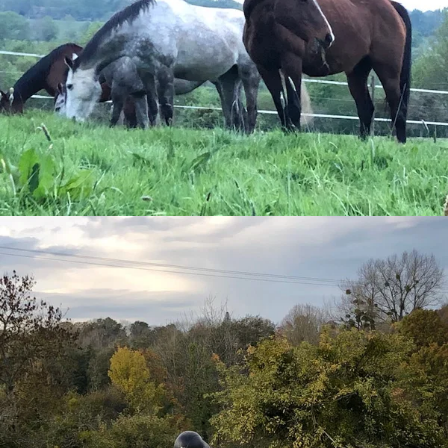
loin ring
group relaxation that happiness